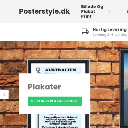
Billede Og
Posterstyle.dk
Plakat
Print
Hurtig Levering
Levering 2-4 hverdag
Collage Ra
Svæverammer
Collage Ra
Blindrammer
Collage Ra
Collage R
Collage R
Refleksfrit