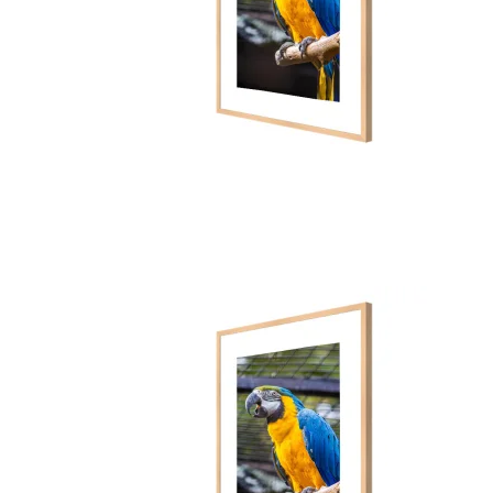
Rammer Reflexfrit Glas
Ramme med Usynligt
Glas ® CLARITY