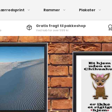
Lærredsprint
Rammer
Plakater
Gratis fragt til pakkeshop
e
Ved køb for over 599 kr.
mmer i Sort
Passepartout I So
Ramme i Sort
mmer i Hvid
Passepartout I Hv
Rammer i Sølv
mmer i Lys
Rammer i Hvid
ammer i Mørk
Rammer i Guld
ammer
 Glas
Rammer i Farve
Ramme i Natur og Lys