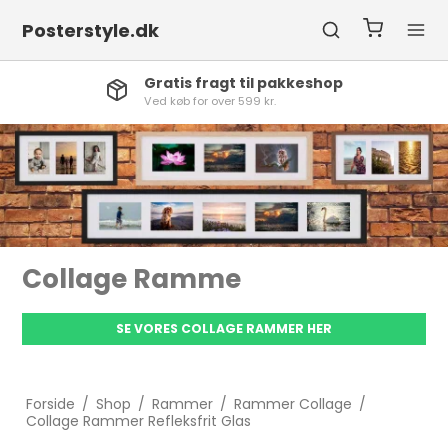
Posterstyle.dk
Høj services
Vi stå altid klar til at hjælpe
Collage Ramme
SE VORES COLLAGE RAMMER HER
Forside
/
Shop
/
Rammer
/
Rammer Collage
/
Collage Rammer Refleksfrit Glas