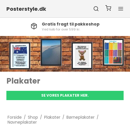
Posterstyle.dk
Gratis fragt til pakkeshop
Ved køb for over 599 kr.
Plakater
SE VORES PLAKATER HER.
Forside
/
Shop
/
Plakater
/
Børneplakater
/
Navneplakater