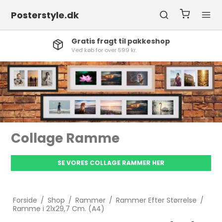
Posterstyle.dk
Høj services
Vi stå altid klar til at hjælpe
Collage Ramme
SE VORES COLLAGE RAMMER HER
Forside
/
Shop
/
Rammer
/
Rammer Efter Størrelse
/
Ramme i 21x29,7 Cm. (A4)