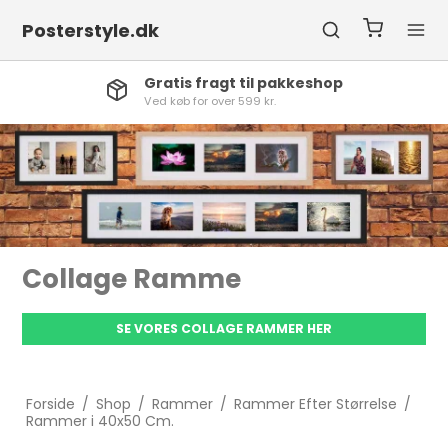
Posterstyle.dk
Høj services
Vi stå altid klar til at hjælpe
Collage Ramme
SE VORES COLLAGE RAMMER HER
Forside
/
Shop
/
Rammer
/
Rammer Efter Størrelse
/
Rammer i 40x50 Cm.