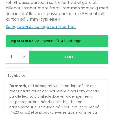
ret. Et passepartout i sort eller hvid vil gøre at
billeder træder mere frem i rammen samtidig med
de får stil. Alle vores passepartout er i PH neutralt
karton på 3 mm i tykkelsen
Se også vores collage rammer her.
Lagerstatus:
Levering 3-4 hverdage.
KØB
stk.
Beskrivelse
Bemærk,
at i passepartout i standardmål er der
taget højde for at der skal være cirka 1 cm overlap
på alle led, så dit billede ikke vil falder igennem
dit
passepartout. Når du f.eks. bestiller en
passepartout til et billede på 15x20 cm, er hullet på
14x20 cm. Dette produkt leveres uden ramme og