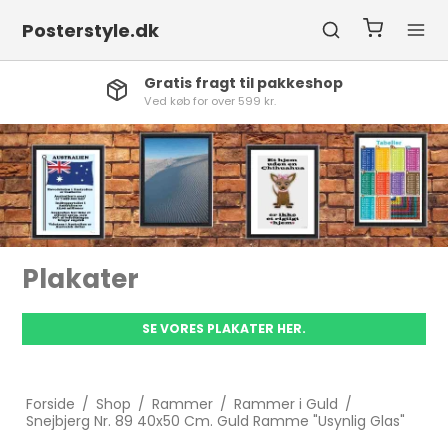
Posterstyle.dk
Gratis fragt til pakkeshop
Ved køb for over 599 kr.
Collage Ramm
AKATER HER.
SE VORES COLLA
Forside
/
Shop
/
Rammer
/
Rammer i Guld
/
Snejbjerg Nr. 89 40x50 Cm. Guld Ramme "Usynlig Glas"