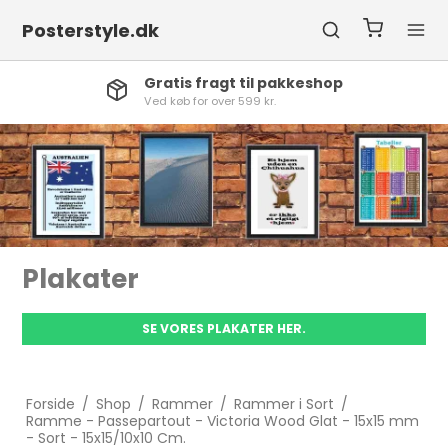
Posterstyle.dk
Gratis fragt til pakkeshop
Ved køb for over 599 kr.
Collage Ramm
AKATER HER.
SE VORES COLLA
Forside
/
Shop
/
Rammer
/
Rammer i Sort
/
Ramme - Passepartout - Victoria Wood Glat - 15x15 mm
- Sort - 15x15/10x10 Cm.