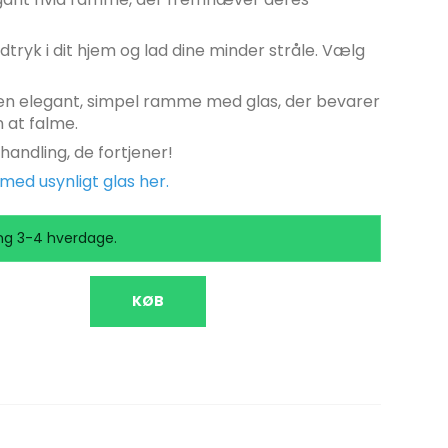
Rammer i 20x20 Cm.
Rammer i 30x30 Cm.
ryk i dit hjem og lad dine minder stråle. Vælg
Rammer i 40x40 Cm.
n elegant, simpel ramme med glas, der bevarer
Rammer i 50x50 Cm.
 at falme.
handling, de fortjener!
ed usynligt glas her.
ng 3-4 hverdage.
KØB