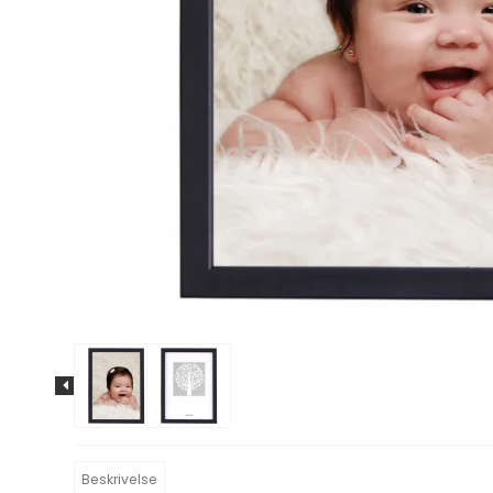
Rammer Reflexfrit Glas
Ramme med Usynligt
Glas ® CLARITY
Beskrivelse