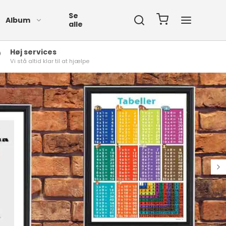
Se
Album
alle
Høj services
Vi stå altid klar til at hjælpe
Plakater Med Tal Og
Bogstaver
Navneplakater
rt
Rammer i 10x15 Cm.
id
Rammer i 13x18 Cm.
Rammer i 15x20 Cm.
Rammer i 18x24 Cm.
Rammer i 20x25 Cm.
Ramme i 21x29,7 Cm.
(A4)