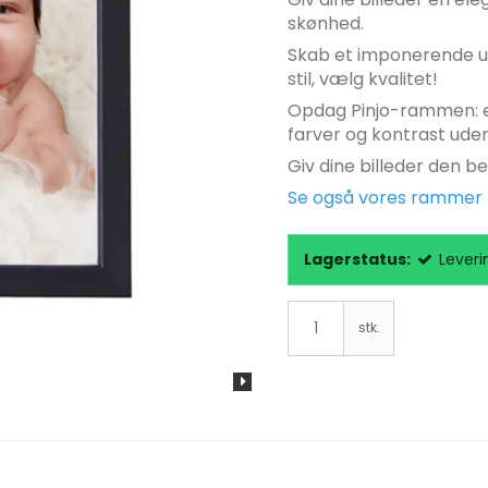
skønhed.
Skab et imponerende udt
stil, vælg kvalitet!
Opdag Pinjo-rammen: e
farver og kontrast uden
Giv dine billeder den be
Se også vores rammer m
Lagerstatus:
Leveri
stk.